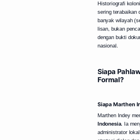
Historiografi kolo
sering terabaikan 
banyak wilayah (s
lisan, bukan penc
dengan bukti doku
nasional.
Siapa Pahlaw
Formal?
Siapa Marthen I
Marthen Indey me
Indonesia
. Ia me
administrator lok