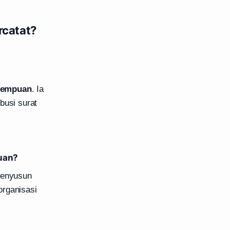
rcatat?
erempuan
. Ia
busi surat
uan?
 menyusun
organisasi