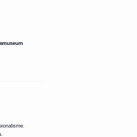
ksmuseum
sionalisme.
a.