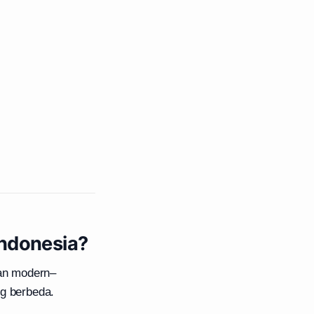
Indonesia?
dan modern–
ng berbeda.