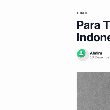
TOKOH
Para 
Indon
Almira
18 Desember