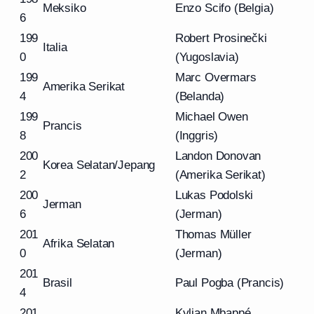
Meksiko
Enzo Scifo (Belgia)
6
199
Robert Prosinečki
Italia
0
(Yugoslavia)
199
Marc Overmars
Amerika Serikat
4
(Belanda)
199
Michael Owen
Prancis
8
(Inggris)
200
Landon Donovan
Korea Selatan/Jepang
2
(Amerika Serikat)
200
Lukas Podolski
Jerman
6
(Jerman)
201
Thomas Müller
Afrika Selatan
0
(Jerman)
201
Brasil
Paul Pogba (Prancis)
4
201
Kylian Mbappé