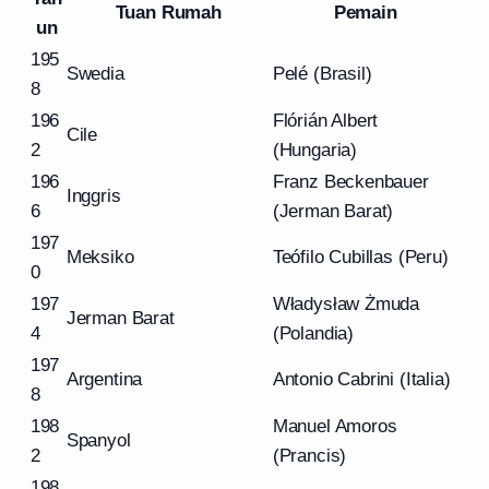
Tuan Rumah
Pemain
un
195
Swedia
Pelé (Brasil)
8
196
Flórián Albert
Cile
2
(Hungaria)
196
Franz Beckenbauer
Inggris
6
(Jerman Barat)
197
Meksiko
Teófilo Cubillas (Peru)
0
197
Władysław Żmuda
Jerman Barat
4
(Polandia)
197
Argentina
Antonio Cabrini (Italia)
8
198
Manuel Amoros
Spanyol
2
(Prancis)
198